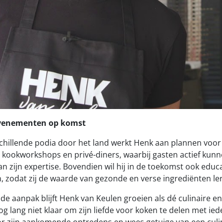
venementen op komst
schillende podia door het land werkt Henk aan plannen vo
 kookworkshops en privé-diners, waarbij gasten actief ku
an zijn expertise. Bovendien wil hij in de toekomst ook ed
, zodat zij de waarde van gezonde en verse ingrediënten le
de aanpak blijft Henk van Keulen groeien als dé culinaire e
nog lang niet klaar om zijn liefde voor koken te delen met ied