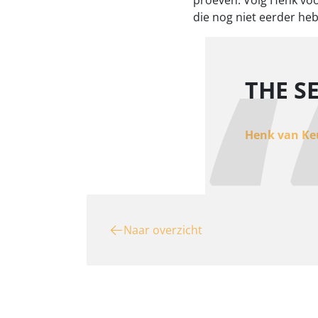
proeven. Volg Henk voo
die nog niet eerder h
THE S
Henk van Keu
Naar overzicht