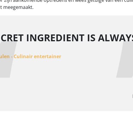
r zijn aankomende optredens en wees getuige van een culina
ebt meegemaakt.
ECRET INGREDIENT IS ALWAY
len - Culinair entertainer