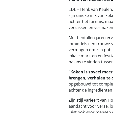
EDE – Henk van Keulen,
zijn unieke mix van kok
achter het fornuis, ma
verrassen en vermaken
Met tientallen jaren e
inmiddels een trouwe s
vermogen om zijn publi
lokale markten en festi
balans te vinden tusse
“Koken is zoveel meer
brengen, verhalen te 
opgebouwd tot complete
achter de ingrediënten
Zijn stijl varieert van 
aandacht voor verse, lo
juist ook voor mensen 