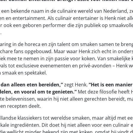
 een bekende naam in de culinaire wereld van Nederland, z
en en entertainment. Als culinair entertainer is Henk niet a
ar ook een geboren performer die zijn publiek op smaakvolle
.
rvaring in de horeca en zijn talent om smaken samen te bren
chare fans opgebouwd. Maar waar Henk zich echt in ondersch
ek mee te nemen in zijn passie voor koken. Van smakelijk
vals tot exclusieve evenementen en privé-avonden – Henk we
n smaak en spektakel.
 dan alleen eten bereiden,”
zegt Henk.
“Het is een manie
delen, en vooral om te genieten.”
Met deze filosofie heeft 
 belevenissen, waarin hij niet alleen gerechten bereidt, m
 en recepten deelt.
Hollandse klassiekers tot wereldse smaken, maar altijd met ee
kale ingrediënten. Dit doet hij niet alleen voor een culinair
die wellicht minder bekend zijn met koken, omdat hij vindt