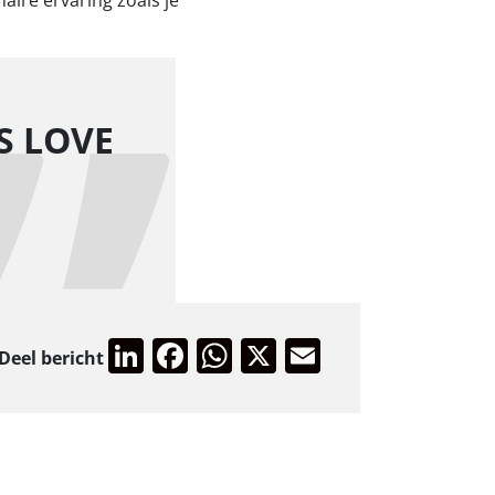
ire ervaring zoals je
S LOVE
LinkedIn
Facebook
WhatsApp
X
Email
Deel bericht