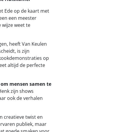
et Ede op de kaart met
lleen een meester
 wijze weet te
gen, heeft Van Keulen
eidt, is zijn
e kookdemonstraties op
et altijd de perfecte
r om mensen samen te
Henk zijn shows
aar ook de verhalen
n creatieve twist en
 ervaren publiek, maar
 dat goede smaken voor