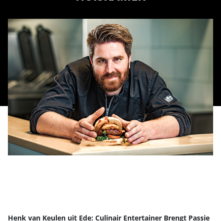
Henk van Keulen uit Ede: Culinair Entertainer Brengt Passie